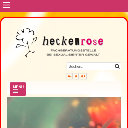
≡
A-
A
A+
MENU
.
Hilfe & Beratung
Prävention & Fortbildung