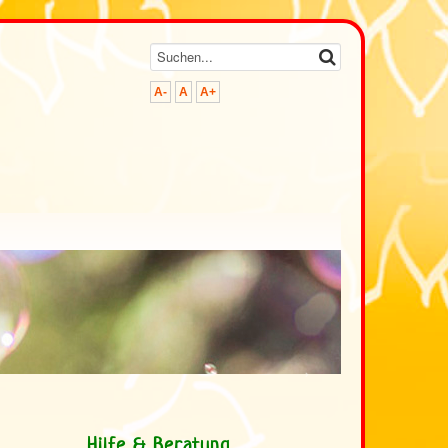
A-
A
A+
>
Hilfe & Beratung