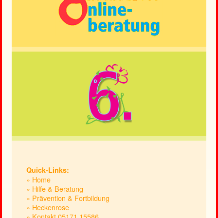
Quick-Links:
» Home
» Hilfe & Beratung
» Prävention & Fortbildung
» Heckenrose
» Kontakt 05171.15586