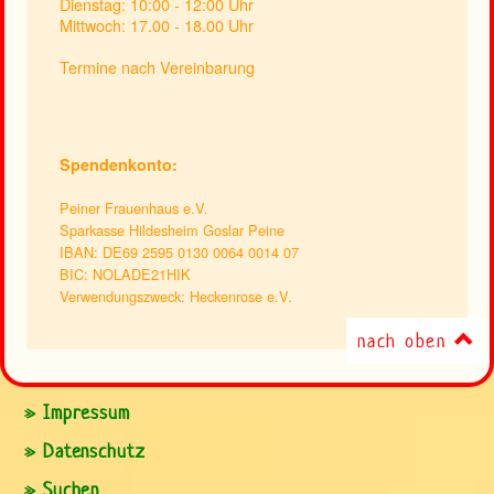
Dienstag: 10:00 - 12:00 Uhr
Mittwoch: 17.00 - 18.00 Uhr
Termine nach Vereinbarung
Spendenkonto:
Peiner Frauenhaus e.V.
Sparkasse Hildesheim Goslar Peine
IBAN: DE69 2595 0130 0064 0014 07
BIC: NOLADE21HIK
Verwendungszweck: Heckenrose e.V.
nach oben
» Impressum
» Datenschutz
» Suchen