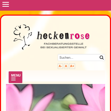
≡
A-
A
A+
MENU
.
Hilfe & Beratung
Prävention & Fortbildung