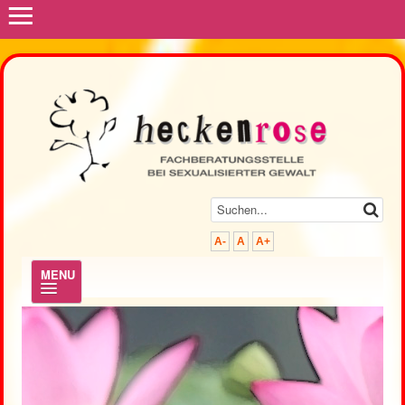
≡
A-
A
A+
MENU
.
Hilfe & Beratung
Prävention & Fortbildung