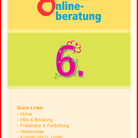
Quick-Links:
» Home
» Hilfe & Beratung
» Prävention & Fortbildung
» Heckenrose
» Kontakt 05171.15586