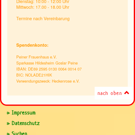
Dienstag: 10:00 - 12:00 Uhr
Mittwoch: 17.00 - 18.00 Uhr
Termine nach Vereinbarung
Spendenkonto:
Peiner Frauenhaus e.V.
Sparkasse Hildesheim Goslar Peine
IBAN: DE69 2595 0130 0064 0014 07
BIC: NOLADE21HIK
Verwendungszweck: Heckenrose e.V.
nach oben
» Impressum
» Datenschutz
» Suchen